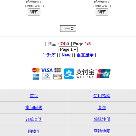
(含稅价格：
(含稅价格：
11990 yen～)
8690 yen～)
[ 商品：
74
点 ]
Page
1
/
5
,
[
↑升序
] [
New
] [
垂直显示
]
首页
使用指南
常问问题
查询
订单查询
编辑注册
购物车
网站地图