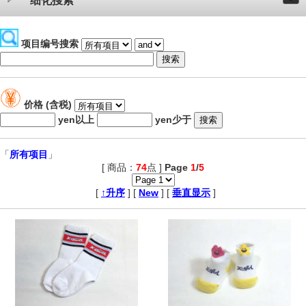
细化搜索
项目编号搜索
价格 (含税)
yen以上
yen少于
「
所有项目
」
[ 商品：
74
点 ]
Page
1
/
5
,
[
↑升序
] [
New
] [
垂直显示
]