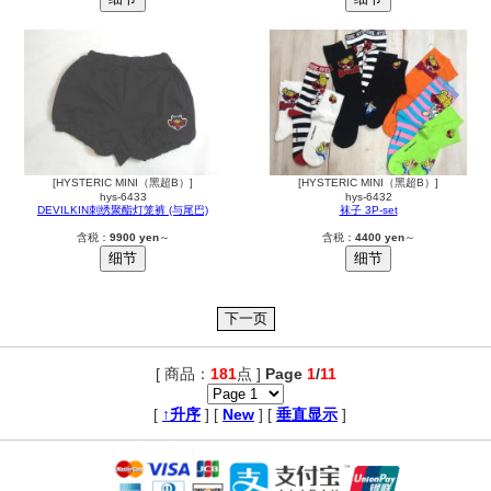
[HYSTERIC MINI（黑超B）]
[HYSTERIC MINI（黑超B）]
hys-6433
hys-6432
DEVILKIN刺绣聚酯灯笼裤 (与尾巴)
袜子 3P-set
含税：
9900 yen
～
含税：
4400 yen
～
[ 商品：
181
点 ]
Page
1
/
11
,
[
↑升序
] [
New
] [
垂直显示
]