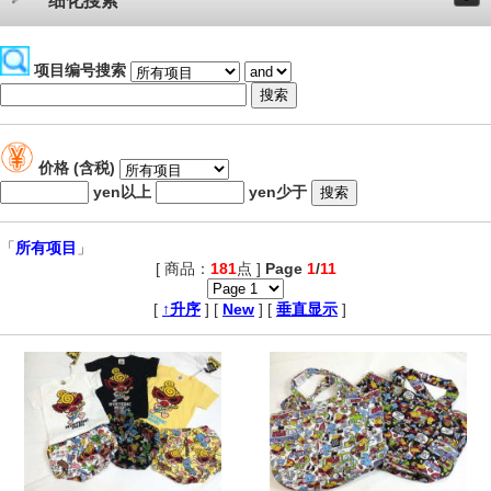
细化搜索
项目编号搜索
价格 (含税)
yen以上
yen少于
「
所有项目
」
[ 商品：
181
点 ]
Page
1
/
11
,
[
↑升序
] [
New
] [
垂直显示
]