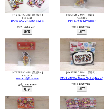
[HYSTERIC MINI（黑超B）]
[HYSTERIC MINI（黑超B）]
hys-6416
hys-6409
BAND WAGON花纹肩 covers
MINI & J花纹 Key holder
含税：
4950 yen
～
含税：
1320 yen
～
[HYSTERIC MINI（黑超B）]
[HYSTERIC MINI（黑超B）]
hys-6408
hys-6395
DEVILKIN Wet Tissue Flip Lid (Bitatto)
MINI & J花纹 Sticker
含税：
1320 yen
～
含税：
550 yen
～