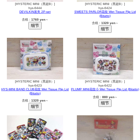
[HYSTERIC MINI（黑超B）]
[HYSTERIC MINI（黑超B）]
hys-6444
hys-6424
DEVILKIN发夹 2P-set
SWEETS PARLOR花纹 Wet Tissue Flip Lid
(Bitatto)
含税：
1760 yen
～
含税：
1320 yen
～
[HYSTERIC MINI（黑超B）]
[HYSTERIC MINI（黑超B）]
hys-6423
hys-6422
HYS-MINI BAND CLUB花纹 Wet Tissue Flip Lid
PLUMP MINI花纹小 Wet Tissue Flip Lid (Bitatto)
(Bitatto)
含税：
880 yen
～
含税：
1320 yen
～