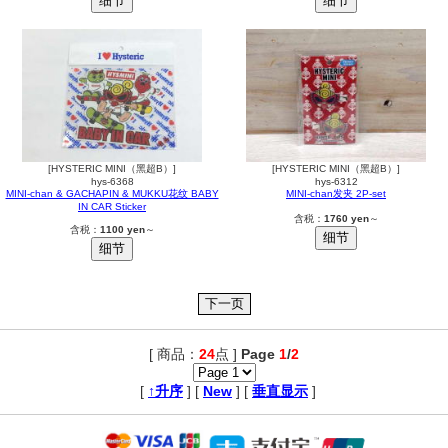
[HYSTERIC MINI（黑超B）]
[HYSTERIC MINI（黑超B）]
hys-6368
hys-6312
MINI-chan & GACHAPIN & MUKKU花纹 BABY
MINI-chan发夹 2P-set
IN CAR Sticker
含税：
1760 yen
～
含税：
1100 yen
～
[ 商品：
24
点 ]
Page
1
/
2
,
[
↑升序
] [
New
] [
垂直显示
]