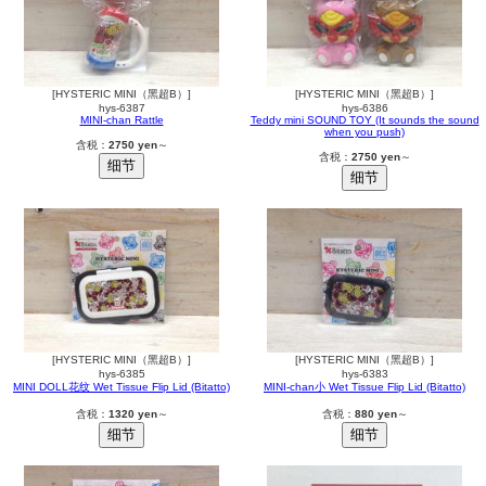
[HYSTERIC MINI（黑超B）]
[HYSTERIC MINI（黑超B）]
hys-6387
hys-6386
MINI-chan Rattle
Teddy mini SOUND TOY (It sounds the sound
when you push)
含税：
2750 yen
～
含税：
2750 yen
～
[HYSTERIC MINI（黑超B）]
[HYSTERIC MINI（黑超B）]
hys-6385
hys-6383
MINI DOLL花纹 Wet Tissue Flip Lid (Bitatto)
MINI-chan小 Wet Tissue Flip Lid (Bitatto)
含税：
1320 yen
～
含税：
880 yen
～