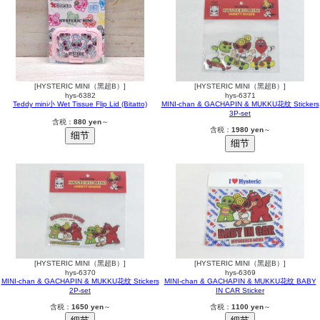
[HYSTERIC MINI（黑超B）]
[HYSTERIC MINI（黑超B）]
hys-6382
hys-6371
Teddy mini小 Wet Tissue Flip Lid (Bitatto)
MINI-chan & GACHAPIN & MUKKU花纹 Stickers
3P-set
含税：
880 yen
～
含税：
1980 yen
～
[HYSTERIC MINI（黑超B）]
[HYSTERIC MINI（黑超B）]
hys-6370
hys-6369
MINI-chan & GACHAPIN & MUKKU花纹 Stickers
MINI-chan & GACHAPIN & MUKKU花纹 BABY
2P-set
IN CAR Sticker
含税：
1650 yen
～
含税：
1100 yen
～