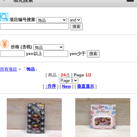
细化搜索
项目编号搜索
价格 (含税)
yen以上
yen少于
所有项目
> 「
饰品
」
[ 商品：
24
点 ]
Page
1
/
2
,
[
↑升序
] [
New
] [
垂直显示
]