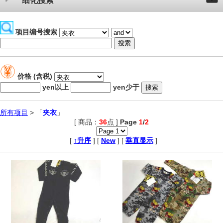
细化搜索
项目编号搜索
价格 (含税)
yen以上
yen少于
所有项目
> 「
夹衣
」
[ 商品：
36
点 ]
Page
1
/
2
,
[
↑升序
] [
New
] [
垂直显示
]