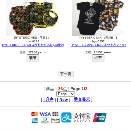
[HYSTERIC MINI（黑超B）]
[HYSTERIC MINI（黑超B）]
hys-6389
hys-6357
HYSTERIC FESTIVAL花纹桩材料夹衣 (与围兜)
HYSTERIC MINI HOOPS花纹夹衣 2P-set
含税：
12100 yen
～
含税：
18150 yen
～
[ 商品：
36
点 ]
Page
1
/
2
,
[
↑升序
] [
New
] [
垂直显示
]