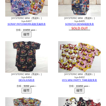
[HYSTERIC MINI（黑超B）]
[HYSTERIC MINI（黑超B）]
hys-6407
hys-6405
SCRAP PATCHWORK花纹无袖夹衣
SCRATCH DENIM花纹夹衣
含税：
10450 yen
～
[HYSTERIC MINI（黑超B）]
[HYSTERIC MINI（黑超B）]
hys-6404
hys-6402
DEVILKIN夹衣
HYS MINI PARTY TIME花纹夹衣
含税：
9350 yen
～
含税：
10450 yen
～