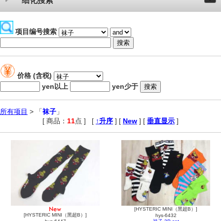
细化搜索
项目编号搜索
价格 (含税)
yen以上
yen少于
所有项目
> 「
袜子
」
[ 商品：
11
点 ]
,
[
↑升序
] [
New
] [
垂直显示
]
[HYSTERIC MINI（黑超B）]
[HYSTERIC MINI（黑超B）]
hys-6432