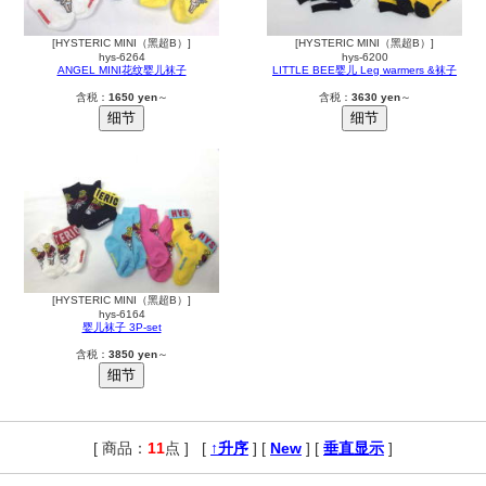
[HYSTERIC MINI（黑超B）]
[HYSTERIC MINI（黑超B）]
hys-6264
hys-6200
ANGEL MINI花纹婴儿袜子
LITTLE BEE婴儿 Leg warmers &袜子
含税：
1650 yen
～
含税：
3630 yen
～
[HYSTERIC MINI（黑超B）]
hys-6164
婴儿袜子 3P-set
含税：
3850 yen
～
[ 商品：
11
点 ]
,
[
↑升序
] [
New
] [
垂直显示
]