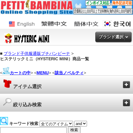
ブランド選択
■
ブランド子供服通販プチバンビーナ
>
ヒステリックミニ（HYSTERIC MINI）商品一覧
<
カートの中
> <
MENU
> <
該当ノベルティ
>
アイテム選択
絞り込み検索
キーワード検索