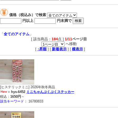
価格（税込み）で検索
円以上
円未満で
「
全てのアイテム
」
[ 該当商品：
184
点 ]
1
/
11
ページ目
へ移動
,
[
↑昇順
] [
新着表示
] [
横表示
]
[ヒステリックミニ] 2026年秋冬商品
○
hys-6452
ミニちゃんぷくぷくステッカー
税込：
1650円
～
該当キーワード：
16780833