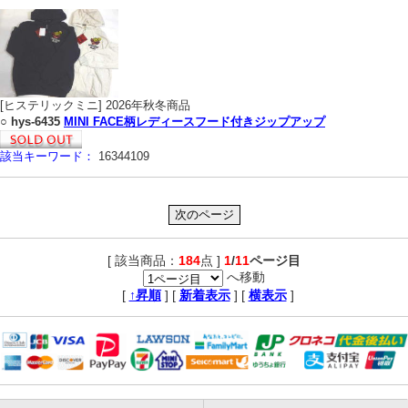
[ヒステリックミニ] 2026年秋冬商品
○
hys-6435
MINI FACE柄レディースフード付きジップアップ
該当キーワード：
16344109
[ 該当商品：
184
点 ]
1
/
11
ページ目
へ移動
,
[
↑昇順
] [
新着表示
] [
横表示
]