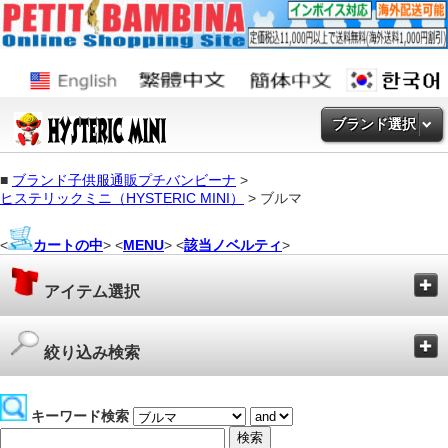
ブランド選択
■
ブランド子供服通販プチバンビーナ
>
ヒステリックミニ（HYSTERIC MINI）
> ブルマ
<
カートの中
> <
MENU
> <
該当ノベルティ
>
アイテム選択
絞り込み検索
キーワード検索