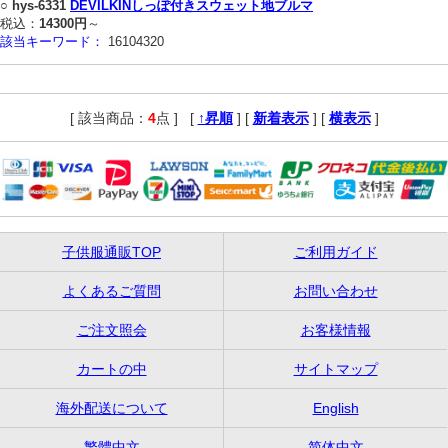
○
hys-6331
DEVILKINしっぽ付きスウェット地ブルマ
税込：
14300円
～
該当キーワード：
16104320
[ 該当商品：
4
点 ]
,
[
↑昇順
] [
新着表示
] [
横表示
]
子供服通販TOP
ご利用ガイド
よくあるご質問
お問い合わせ
ご注文照会
お客様情報
カートの中
サイトマップ
海外配送について
English
繁體中文
简体中文