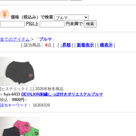
価格（税込み）で検索
円以上
円未満で
全てのアイテム
> 「
ブルマ
」
[ 該当商品：
4
点 ]
,
[
↑昇順
] [
新着表示
] [
横表示
]
[ヒステリックミニ] 2026年秋冬商品
○
hys-6433
DEVILKIN刺繍しっぽ付きポリエステルブルマ
税込：
9900円
～
該当キーワード：
16304329