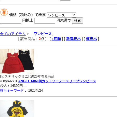
価格（税込み）で検索
円以上
円未満で
全てのアイテム
> 「
ワンピース
」
[ 該当商品：
2
点 ]
,
[
↑昇順
] [
新着表示
] [
横表示
]
[ヒステリックミニ] 2026年春夏商品
○
hys-6381
ANGEL MINI柄カットソーノースリーブワンピース
税込：
14300円
～
該当キーワード：
16234524