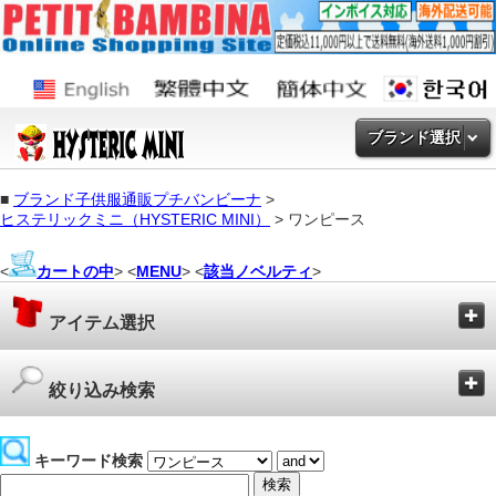
ブランド選択
■
ブランド子供服通販プチバンビーナ
>
ヒステリックミニ（HYSTERIC MINI）
> ワンピース
<
カートの中
> <
MENU
> <
該当ノベルティ
>
アイテム選択
絞り込み検索
キーワード検索