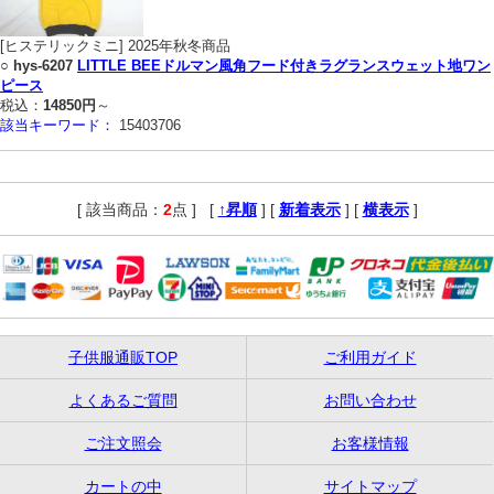
[ヒステリックミニ] 2025年秋冬商品
○
hys-6207
LITTLE BEEドルマン風角フード付きラグランスウェット地ワン
ピース
税込：
14850円
～
該当キーワード：
15403706
[ 該当商品：
2
点 ]
,
[
↑昇順
] [
新着表示
] [
横表示
]
子供服通販TOP
ご利用ガイド
よくあるご質問
お問い合わせ
ご注文照会
お客様情報
カートの中
サイトマップ