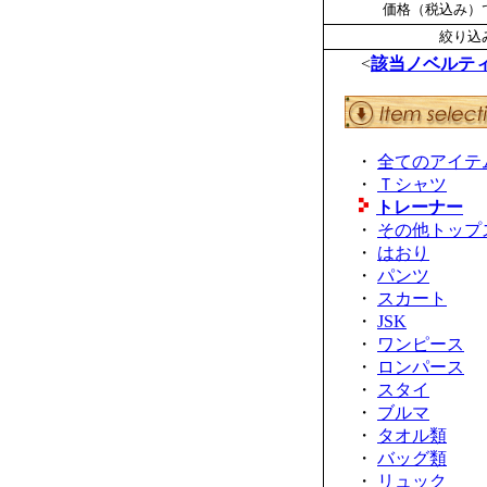
価格（税込み）で
絞り込み
<
該当ノベルテ
・
全てのアイテ
・
Ｔシャツ
トレーナー
・
その他トップ
・
はおり
・
パンツ
・
スカート
・
JSK
・
ワンピース
・
ロンパース
・
スタイ
・
ブルマ
・
タオル類
・
バッグ類
・
リュック