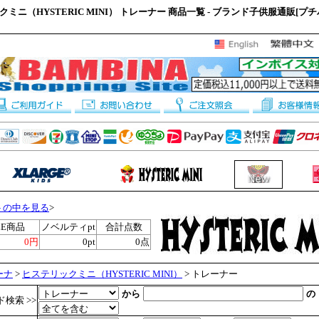
ミニ（HYSTERIC MINI） トレーナー 商品一覧 - ブランド子供服通販[プ
トの中を見る
>
LE商品
ノベルティpt
合計点数
0円
0pt
0点
ーナ
>
ヒステリックミニ（HYSTERIC MINI）
> トレーナー
から
の
検索 >>