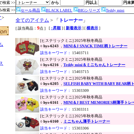
検索 >>
から
円以上
円未
検索 >>
セール商品
BLACK LABEL
BIGシリーズ
Teddy mini
ィ
>
全てのアイテム
> 「
トレーナー
」
9
,
[
↑昇順
] [
新着表示
] [
横表示
]
[ 該当商品：
点 ]
[ヒステリックミニ] 2025年秋冬商品
ム
○
hys-6243
，
MINI＆J SNACK TIME柄トレーナー
該当キーワード：
15403711
[ヒステリックミニ] 2025年秋冬商品
ス
○
hys-6216
，
Teddy mini＆ミニちゃんトレーナー
該当キーワード：
15403715
[ヒステリックミニ] 2025年秋冬商品
○
hys-6205
，
SELFISH BABY WITH BABY BEA
該当キーワード：
15303309
[ヒステリックミニ] 2025年秋冬商品
○
hys-6161
，
MINI＆J BEST MEMORIES柄薄手ト
該当キーワード：
15303311
[ヒステリックミニ] 2025年秋冬商品
○
hys-6160
，
ミニちゃん薄手トレーナー
●
該当キーワード：
15303306