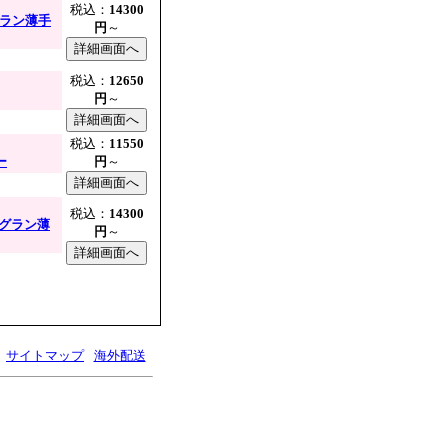
税込：
14300
グラン薄手
円
～
税込：
12650
円
～
税込：
11550
ー
円
～
税込：
14300
グラン薄
円
～
サイトマップ
海外配送