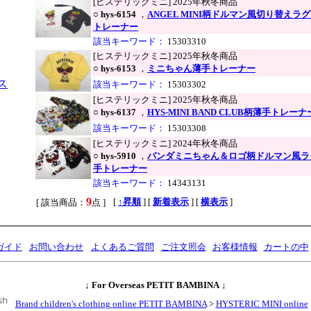
[ヒステリックミニ] 2025年秋冬商品
○
hys-6154
，
ANGEL MINI柄ドルマン風切り替えラ
トレーナー
該当キーワード：
15303310
[ヒステリックミニ] 2025年秋冬商品
○
hys-6153
，
ミニちゃん薄手トレーナー
ス
該当キーワード：
15303302
[ヒステリックミニ] 2025年秋冬商品
○
hys-6137
，
HYS-MINI BAND CLUB柄薄手トレーナ
該当キーワード：
15303308
[ヒステリックミニ] 2024年秋冬商品
○
hys-5910
，
パンダミニちゃん＆ロゴ柄ドルマン風ラ
手トレーナー
該当キーワード：
14343131
9
,
[
↑昇順
] [
新着表示
] [
横表示
]
[ 該当商品：
点 ]
ガイド
お問い合わせ
よくあるご質問
ご注文照会
お客様情報
カートの中
↓
For Overseas PETIT BAMBINA
↓
Brand children's clothing online PETIT BAMBINA
>
HYSTERIC MINI online