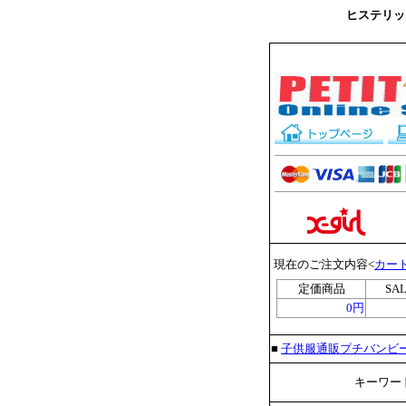
ヒステリック
現在のご注文内容<
カー
定価商品
SA
0円
■
子供服通販プチバンビ
キーワード