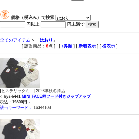
価格（税込み）で検索
円以上
円未満で
全てのアイテム
> 「
はおり
」
[ 該当商品：
8
点 ]
,
[
↑昇順
] [
新着表示
] [
横表示
]
[ヒステリックミニ] 2026年秋冬商品
○
hys-6441
MINI FACE柄フード付きジップアップ
税込：
19800円
～
該当キーワード：
16344108