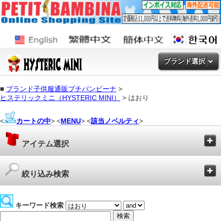
ブランド選択
■
ブランド子供服通販プチバンビーナ
>
ヒステリックミニ（HYSTERIC MINI）
> はおり
<
カートの中
> <
MENU
> <
該当ノベルティ
>
アイテム選択
絞り込み検索
キーワード検索