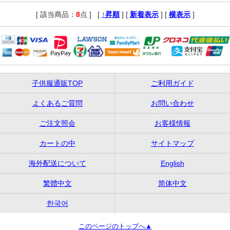
[ 該当商品：
8
点 ]
,
[
↑昇順
] [
新着表示
] [
横表示
]
子供服通販TOP
ご利用ガイド
よくあるご質問
お問い合わせ
ご注文照会
お客様情報
カートの中
サイトマップ
海外配送について
English
繁體中文
简体中文
한국어
このページのトップへ▲