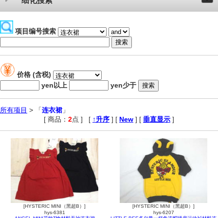
细化搜索
项目编号搜索
价格 (含税)
yen以上
yen少于
所有项目
> 「
连衣裙
」
[ 商品：
2
点 ]
,
[
↑升序
] [
New
] [
垂直显示
]
[HYSTERIC MINI（黑超B）]
[HYSTERIC MINI（黑超B）]
hys-6381
hys-6207