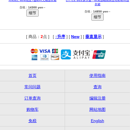
ANGEL MINI花纹T恤材料无袖连衣裙
LITTLE BEE多尔曼一样角连帽插肩运动衫材料连
衣裙
含税：
14300 yen
～
含税：
14850 yen
～
[ 商品：
2
点 ]
,
[
↑升序
] [
New
] [
垂直显示
]
首页
使用指南
常问问题
查询
订单查询
编辑注册
购物车
网站地图
免税
English