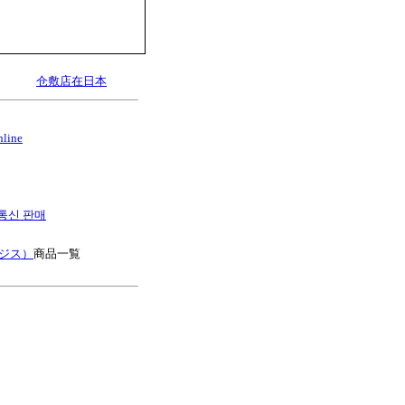
仓敷店在日本
nline
es 통신 판매
ージス）
商品一覧