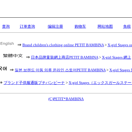
查询
订单查询
编辑注册
购物车
网站地图
免税
⇒
Brand children's clothing online PETIT BAMBINA
>
X-girl Stages o
⇒
日本品牌童裝網上商店PETIT BAMBINA
>
X-girl Stages 網上
⇒
일본 브랜드 아동 의류 온라인 스토어PETIT BAMBINA
>
X-girl Stag
⇒
ブランド子供服通販プチバンビーナ
>
X-girl Stages（エックスガールステ
(C)PETIT*BAMBINA