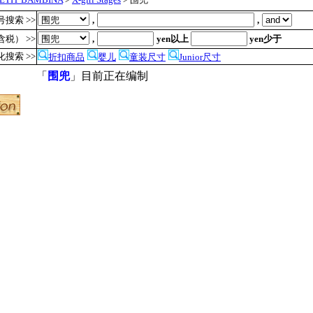
搜索 >>
,
,
税） >>
,
yen以上
yen少于
化搜索 >>
折扣商品
婴儿
童装尺寸
Junior尺寸
「
围兜
」目前正在编制
●