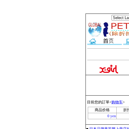
目前您的訂單<
购物车
>
商品价格
折
0 yen
■
日本品牌童装网上商店PET