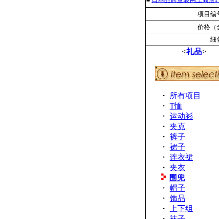
项目编号
价格（含
细
<
礼品
>
・
所有项目
・
T恤
・
运动衫
・
夹克
・
裤子
・
裙子
・
连衣裙
・
夹衣
围兜
・
帽子
・
饰品
・
上下组
・
袜子