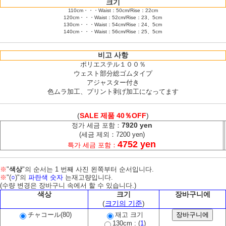
크기
110cm・・・Waist：50cm/Rise：22cm
120cm・・・Waist：52cm/Rise：23、5cm
130cm・・・Waist：54cm/Rise：24、5cm
140cm・・・Waist：56cm/Rise：25、5cm
비고 사항
ポリエステル１００％
ウェスト部分総ゴムタイプ
アジャスター付き
色ムラ加工、プリント剥げ加工になってます
(
SALE 제품 40％OFF
)
7920 yen
정가 세금 포함：
(세금 제외：7200 yen)
4752 yen
특가 세금 포함：
※
"
색상
"의 순서는 1 번째 사진 왼쪽부터 순서입니다.
※
"(
○
)"의
파란색 숫자
는재고량입니다.
(수량 변경은 장바구니 속에서 할 수 있습니다.)
색상
크기
장바구니에
(
크기의 기준
)
チャコール(80)
재고 크기
130cm : (
1
)