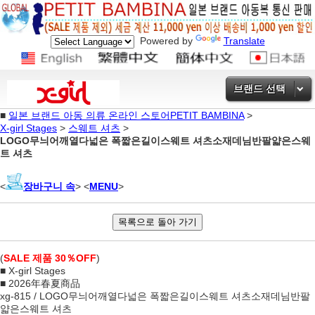
Powered by
Translate
브랜드 선택
■
일본 브랜드 아동 의류 온라인 스토어PETIT BAMBINA
>
X-girl Stages
>
스웨트 셔츠
>
LOGO무늬어깨열다넓은 폭짧은길이스웨트 셔츠소재데님반팔얇은스웨
트 셔츠
<
장바구니 속
> <
MENU
>
(
SALE 제품 30％OFF
)
■ X-girl Stages
■ 2026年春夏商品
xg-815 / LOGO무늬어깨열다넓은 폭짧은길이스웨트 셔츠소재데님반팔
얇은스웨트 셔츠