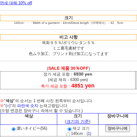
면세 대해 10% off
크기
140cm・・・Width of a garment：44cm/Dress length（어깨에서）：42、5cm
비고 사항
목화９５％/ポリウレタン５％
ミニ裏毛素材です
色ムラ加工、プリント剥げ加工になってます
(
SALE 제품 30％OFF
)
6930 yen
정가 세금 포함：
(세금 제외：6300 yen)
4851 yen
특가 세금 포함：
※
"
색상
"의 순서는 1 번째 사진 왼쪽부터 순서입니다.
※
"(
○
)"의
파란색 숫자
는재고량입니다.
(수량 변경은 장바구니 속에서 할 수 있습니다.)
색상
크기
장바구니에
(
크기의 기준
)
濃いネイビー(56)
재고 크기
140cm : (
1
)