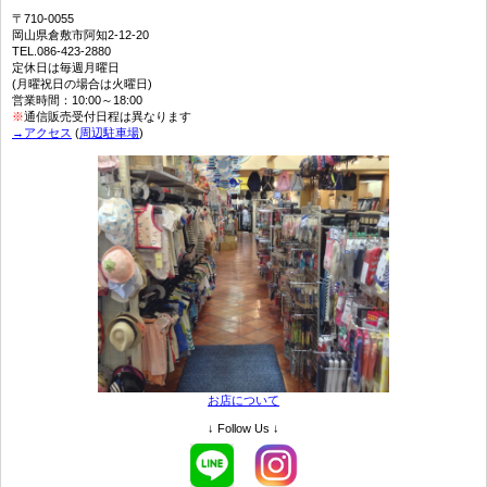
〒710-0055
岡山県倉敷市阿知2-12-20
TEL.086-423-2880
定休日は毎週月曜日
(月曜祝日の場合は火曜日)
営業時間：10:00～18:00
※
通信販売受付日程は異なります
→アクセス
(
周辺駐車場
)
お店について
↓ Follow Us ↓