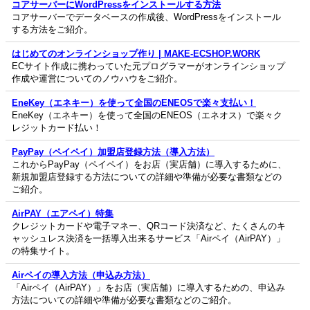
コアサーバーにWordPressをインストールする方法
コアサーバーでデータベースの作成後、WordPressをインストール
する方法をご紹介。
はじめてのオンラインショップ作り | MAKE-ECSHOP.WORK
ECサイト作成に携わっていた元プログラマーがオンラインショップ
作成や運営についてのノウハウをご紹介。
EneKey（エネキー）を使って全国のENEOSで楽々支払い！
EneKey（エネキー）を使って全国のENEOS（エネオス）で楽々ク
レジットカード払い！
PayPay（ペイペイ）加盟店登録方法（導入方法）
これからPayPay（ペイペイ）をお店（実店舗）に導入するために、
新規加盟店登録する方法についての詳細や準備が必要な書類などの
ご紹介。
AirPAY（エアペイ）特集
クレジットカードや電子マネー、QRコード決済など、たくさんのキ
ャッシュレス決済を一括導入出来るサービス「Airペイ（AirPAY）」
の特集サイト。
Airペイの導入方法（申込み方法）
「Airペイ（AirPAY）」をお店（実店舗）に導入するための、申込み
方法についての詳細や準備が必要な書類などのご紹介。