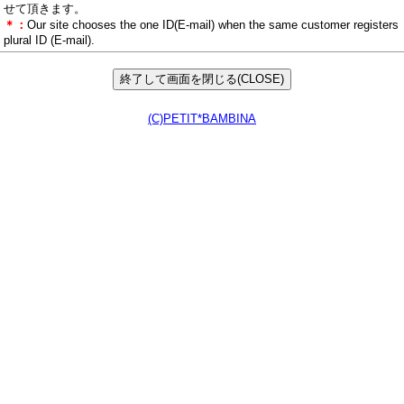
せて頂きます。
＊：
Our site chooses the one ID(E-mail) when the same customer registers
plural ID (E-mail).
(C)PETIT*BAMBINA