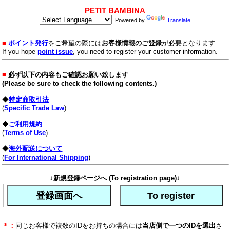
PETIT BAMBINA
Powered by
Translate
■
ポイント発行
をご希望の際には
お客様情報のご登録
が必要となります
If you hope
point issue
, you need to register your customer information.
■
必ず以下の内容もご確認お願い致します
(Please be sure to check the following contents.)
◆
特定商取引法
(
Specific Trade Law
)
◆
ご利用規約
(
Terms of Use
)
◆
海外配送について
(
For International Shipping
)
↓
新規登録ページへ (To registration page)
↓
＊：
同じお客様で複数のIDをお持ちの場合には
当店側で一つのIDを選出
さ