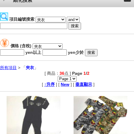
細化搜索
項目編號搜索
價格 (含稅)
yen以上
yen少於
所有項目
> 「
夾衣
」
[ 商品：
36
点 ]
Page
1
/
2
,
[
↑升序
] [
New
] [
垂直顯示
]