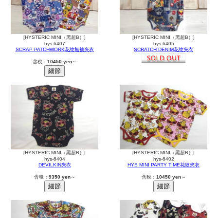
[HYSTERIC MINI（黑超B）]
[HYSTERIC MINI（黑超B）]
hys-6407
hys-6405
SCRAP PATCHWORK花紋無袖夾衣
SCRATCH DENIM花紋夾衣
含稅：
10450 yen
～
[HYSTERIC MINI（黑超B）]
[HYSTERIC MINI（黑超B）]
hys-6404
hys-6402
DEVILKIN夾衣
HYS MINI PARTY TIME花紋夾衣
含稅：
9350 yen
～
含稅：
10450 yen
～