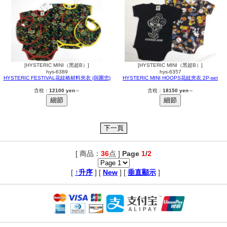
[HYSTERIC MINI（黑超B）]
[HYSTERIC MINI（黑超B）]
hys-6389
hys-6357
HYSTERIC FESTIVAL花紋樁材料夾衣 (與圍兜)
HYSTERIC MINI HOOPS花紋夾衣 2P-set
含稅：
12100 yen
～
含稅：
18150 yen
～
[ 商品：
36
点 ]
Page
1
/
2
,
[
↑升序
] [
New
] [
垂直顯示
]