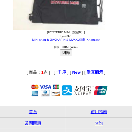
[HYSTERIC MINI（黑超B）]
hys-6373
MINI-chan & GACHAPIN & MUKKU花紋 Knapsack
含稅：
6050 yen
～
[ 商品：
1
点 ]
,
[
↑升序
] [
New
] [
垂直顯示
]
首頁
使用指南
常問問題
查詢