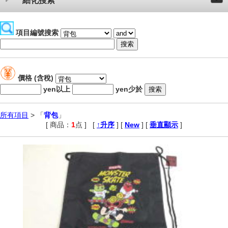
細化搜索
項目編號搜索
價格 (含稅)
yen以上
yen少於
所有項目
> 「
背包
」
[ 商品：
1
点 ]
,
[
↑升序
] [
New
] [
垂直顯示
]