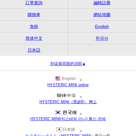
訂單查詢
編輯註冊
購物車
網站地圖
免稅
English
简体中文
한국어
日本語
到這個頁面的頂部▲
>
HYSTERIC MINI online
>
HYSTERIC MINI（黑超B） 网上
>
HYSTERIC MINI(히스테릭 미니) 통신 판매
>
ヒステリックミニ（HYSTERIC MINI）
商品一覧