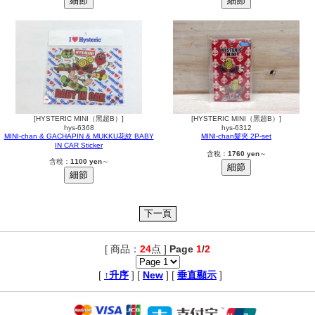
[HYSTERIC MINI（黑超B）]
[HYSTERIC MINI（黑超B）]
hys-6368
hys-6312
MINI-chan & GACHAPIN & MUKKU花紋 BABY
MINI-chan髮夾 2P-set
IN CAR Sticker
含稅：
1760 yen
～
含稅：
1100 yen
～
[ 商品：
24
点 ]
Page
1
/
2
,
[
↑升序
] [
New
] [
垂直顯示
]