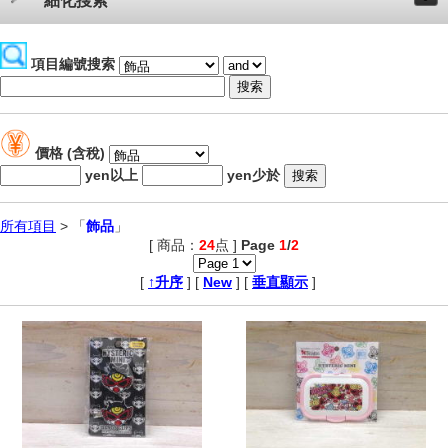
細化搜索
項目編號搜索
價格 (含稅)
yen以上
yen少於
所有項目
> 「
飾品
」
[ 商品：
24
点 ]
Page
1
/
2
,
[
↑升序
] [
New
] [
垂直顯示
]