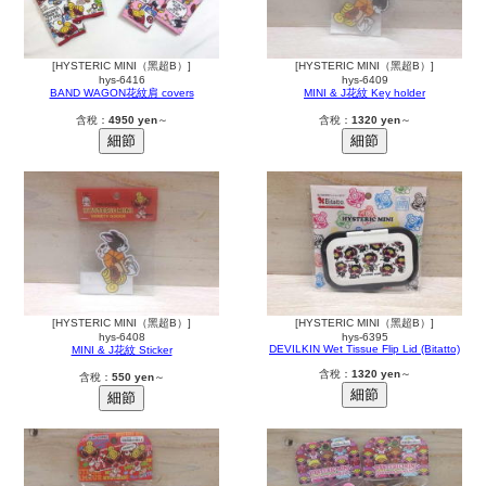
[HYSTERIC MINI（黑超B）]
[HYSTERIC MINI（黑超B）]
hys-6416
hys-6409
BAND WAGON花紋肩 covers
MINI & J花紋 Key holder
含稅：
4950 yen
～
含稅：
1320 yen
～
[HYSTERIC MINI（黑超B）]
[HYSTERIC MINI（黑超B）]
hys-6408
hys-6395
DEVILKIN Wet Tissue Flip Lid (Bitatto)
MINI & J花紋 Sticker
含稅：
1320 yen
～
含稅：
550 yen
～