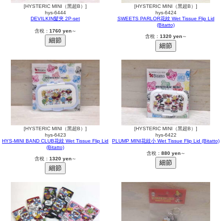
[HYSTERIC MINI（黑超B）]
[HYSTERIC MINI（黑超B）]
hys-6444
hys-6424
DEVILKIN髮夾 2P-set
SWEETS PARLOR花紋 Wet Tissue Flip Lid
(Bitatto)
含稅：
1760 yen
～
含稅：
1320 yen
～
[HYSTERIC MINI（黑超B）]
[HYSTERIC MINI（黑超B）]
hys-6423
hys-6422
HYS-MINI BAND CLUB花紋 Wet Tissue Flip Lid
PLUMP MINI花紋小 Wet Tissue Flip Lid (Bitatto)
(Bitatto)
含稅：
880 yen
～
含稅：
1320 yen
～