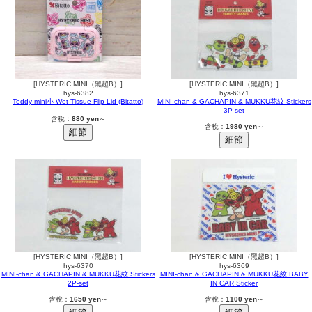
[HYSTERIC MINI（黑超B）]
[HYSTERIC MINI（黑超B）]
hys-6382
hys-6371
Teddy mini小 Wet Tissue Flip Lid (Bitatto)
MINI-chan & GACHAPIN & MUKKU花紋 Stickers
3P-set
含稅：
880 yen
～
含稅：
1980 yen
～
[HYSTERIC MINI（黑超B）]
[HYSTERIC MINI（黑超B）]
hys-6370
hys-6369
MINI-chan & GACHAPIN & MUKKU花紋 Stickers
MINI-chan & GACHAPIN & MUKKU花紋 BABY
2P-set
IN CAR Sticker
含稅：
1650 yen
～
含稅：
1100 yen
～