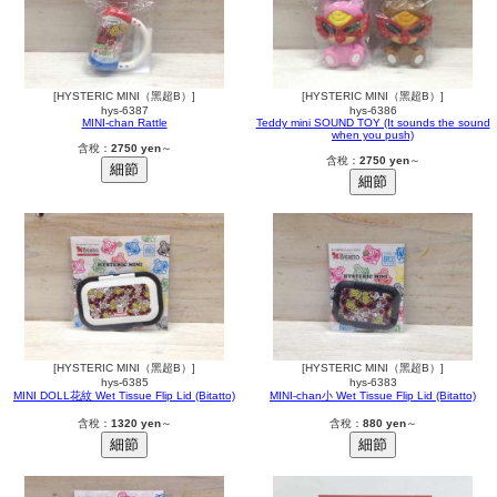
[HYSTERIC MINI（黑超B）]
[HYSTERIC MINI（黑超B）]
hys-6387
hys-6386
MINI-chan Rattle
Teddy mini SOUND TOY (It sounds the sound
when you push)
含稅：
2750 yen
～
含稅：
2750 yen
～
[HYSTERIC MINI（黑超B）]
[HYSTERIC MINI（黑超B）]
hys-6385
hys-6383
MINI DOLL花紋 Wet Tissue Flip Lid (Bitatto)
MINI-chan小 Wet Tissue Flip Lid (Bitatto)
含稅：
1320 yen
～
含稅：
880 yen
～