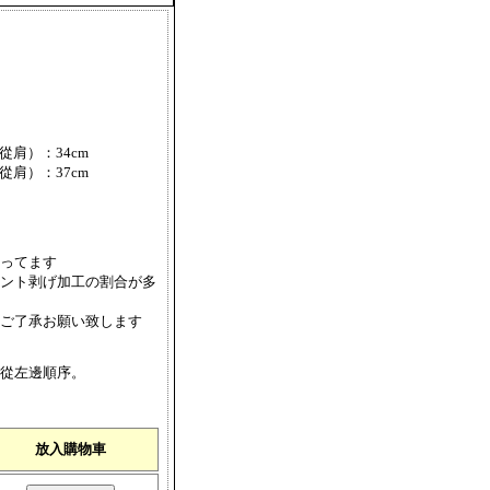
從肩）：34cm
從肩）：37cm
ってます
ント剥げ加工の割合が多
ご了承お願い致します
從左邊順序。
）
放入購物車