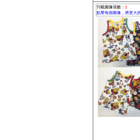
刊載圖像張數：
2
點擊每個圖像，將更大