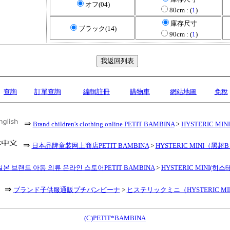
オフ(04)
80cm : (
1
)
庫存尺寸
ブラック(14)
90cm : (
1
)
查詢
訂單查詢
編輯註冊
購物車
網站地圖
免稅
⇒
Brand children's clothing online PETIT BAMBINA
>
HYSTERIC MINI 
⇒
日本品牌童装网上商店PETIT BAMBINA
>
HYSTERIC MINI（黑超
일본 브랜드 아동 의류 온라인 스토어PETIT BAMBINA
>
HYSTERIC MINI(히
⇒
ブランド子供服通販プチバンビーナ
>
ヒステリックミニ（HYSTERIC MI
(C)PETIT*BAMBINA