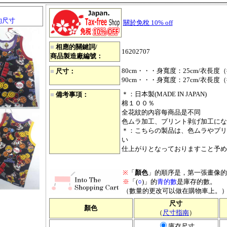
的尺寸
關於免稅 10% off
■
相應的關鍵詞/
16202707
商品製造廠編號：
80cm・・・身寬度：25cm/衣長度（
■
尺寸：
90cm・・・身寬度：27cm/衣長度（
＊：日本製(MADE IN JAPAN)
■
備考事項：
棉１００％
全花紋的內容每商品是不同
色ムラ加工、プリント剥げ加工にな
＊：こちらの製品は、色ムラやプリ
い
仕上がりとなっておりますこと予め
※
「
顏色
」的順序是，第一張畫像的
※
「(
○
)」的
青的數
是庫存的數。
（數量的更改可以做在購物車上。
尺寸
顏色
（
尺寸指南
）
庫存尺寸