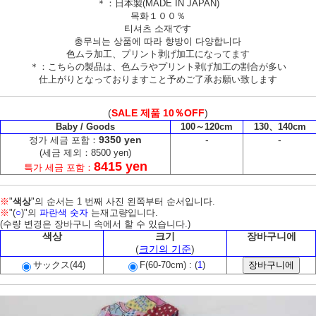
＊：日本製(MADE IN JAPAN)
목화１００％
티셔츠 소재です
총무늬는 상품에 따라 향방이 다양합니다
色ムラ加工、プリント剥げ加工になってます
＊：こちらの製品は、色ムラやプリント剥げ加工の割合が多い
仕上がりとなっておりますこと予めご了承お願い致します
(
SALE 제품 10％OFF
)
Baby / Goods
100～120cm
130、140cm
9350 yen
-
-
정가 세금 포함：
(세금 제외：8500 yen)
8415 yen
특가 세금 포함：
※
"
색상
"의 순서는 1 번째 사진 왼쪽부터 순서입니다.
※
"(
○
)"의
파란색 숫자
는재고량입니다.
(수량 변경은 장바구니 속에서 할 수 있습니다.)
색상
크기
장바구니에
(
크기의 기준
)
サックス(44)
F(60-70cm) : (
1
)