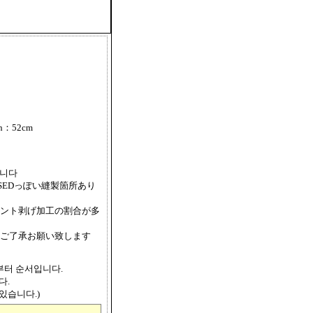
th：52cm
합니다
SEDっぽい縫製箇所あり
ント剥げ加工の割合が多
ご了承お願い致します
쪽부터 순서입니다.
다.
있습니다.)