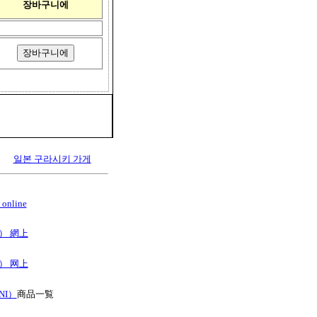
장바구니에
일본 구라시키 가게
online
B） 網上
B） 网上
NI）
商品一覧