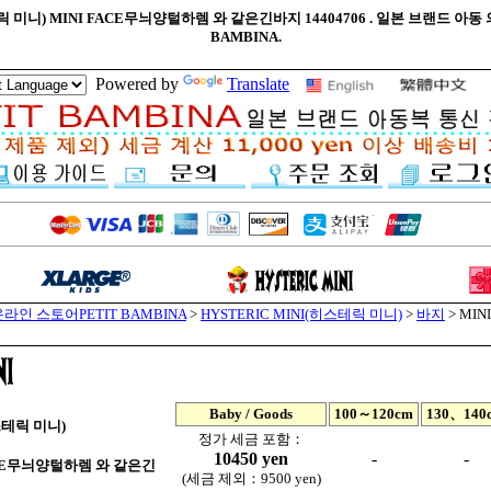
테릭 미니) MINI FACE무늬양털하렘 와 같은긴바지 14404706 . 일본 브랜드 아동
BAMBINA.
Powered by
Translate
라인 스토어PETIT BAMBINA
>
HYSTERIC MINI(히스테릭 미니)
>
바지
> MI
Baby / Goods
100～120cm
130、140
스테릭 미니)
정가 세금 포함：
10450 yen
-
-
ACE무늬양털하렘 와 같은긴
(세금 제외：9500 yen)