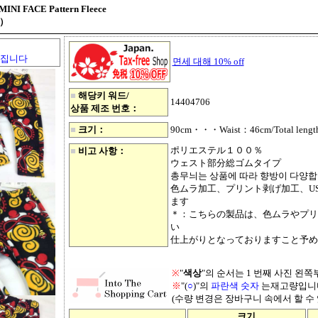
 FACE Pattern Fleece
s）
커집니다
면세 대해 10% off
■
해당키 워드/
14404706
상품 제조 번호：
■
크기：
90cm・・・Waist：46cm/Total leng
ポリエステル１００％
■
비고 사항：
ウェスト部分総ゴムタイプ
총무늬는 상품에 따라 향방이 다양
色ムラ加工、プリント剥げ加工、U
ます
＊：こちらの製品は、色ムラやプリ
い
仕上がりとなっておりますこと予め
※
"
색상
"의 순서는 1 번째 사진 왼
※
"(
○
)"의
파란색 숫자
는재고량입니
(수량 변경은 장바구니 속에서 할 수 
크기