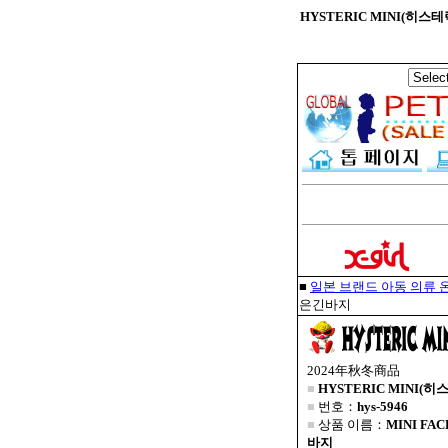
HYSTERIC MINI(히스
■
일본 브랜드 아동 의류 온
은긴바지
2024年秋冬商品
■
HYSTERIC MINI(히
■
번호：
hys-5946
■
상품 이름：
MINI F
바지