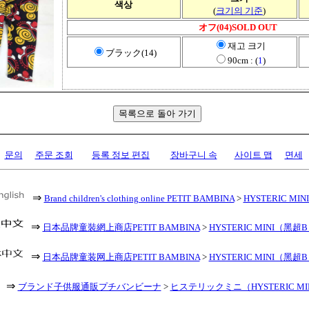
색상
(
크기의 기준
)
オフ(04)SOLD OUT
재고 크기
ブラック(14)
90cm : (
1
)
문의
주문 조회
등록 정보 편집
장바구니 속
사이트 맵
면세
⇒
Brand children's clothing online PETIT BAMBINA
>
HYSTERIC MINI 
⇒
日本品牌童裝網上商店PETIT BAMBINA
>
HYSTERIC MINI（黑超
⇒
日本品牌童装网上商店PETIT BAMBINA
>
HYSTERIC MINI（黑超
⇒
ブランド子供服通販プチバンビーナ
>
ヒステリックミニ（HYSTERIC MI