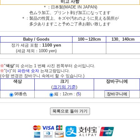
비고 사항
＊：日本製(MADE IN JAPAN)
色ムラ加工、プリント剥げ加工になってます
＊：製品の性質上、キズや汚れのように見える箇所が
多少ありますこと予めご了承お願い致します
Baby / Goods
100～120cm
130、140cm
1100 yen
정가 세금 포함：
(세금 제외：1000 yen)
※
"
색상
"의 순서는 1 번째 사진 왼쪽부터 순서입니다.
※
"(
○
)"의
파란색 숫자
는재고량입니다.
(수량 변경은 장바구니 속에서 할 수 있습니다.)
색상
크기
장바구니에
(
크기의 기준
)
98番色
縦：12cm : (
5
)