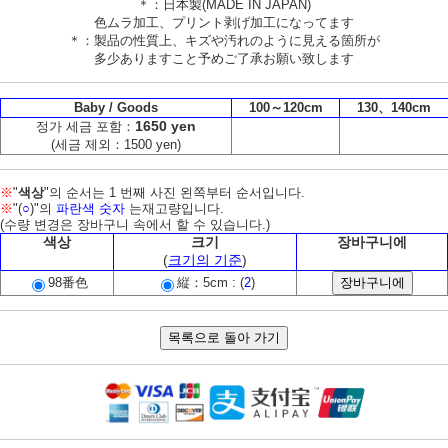
＊：日本製(MADE IN JAPAN)
色ムラ加工、プリント剥げ加工になってます
＊：製品の性質上、キズや汚れのように見える箇所が
多少ありますこと予めご了承お願い致します
Baby / Goods
100～120cm
130、140cm
1650 yen
정가 세금 포함：
(세금 제외：1500 yen)
※
"
색상
"의 순서는 1 번째 사진 왼쪽부터 순서입니다.
※
"(
○
)"의
파란색 숫자
는재고량입니다.
(수량 변경은 장바구니 속에서 할 수 있습니다.)
색상
크기
장바구니에
(
크기의 기준
)
98番色
縦：5cm : (
2
)