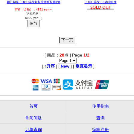
网孔切换 LOGO花纹短长度插肩长袖T恤
LOGO花纹 BIG短袖T恤
特价（含税）：
4851 yen
～
(含稅价格：
6930 yen～)
[ 商品：
28
点 ]
Page
1
/
2
,
[
↑升序
] [
New
] [
垂直显示
]
首页
使用指南
常问问题
查询
订单查询
编辑注册