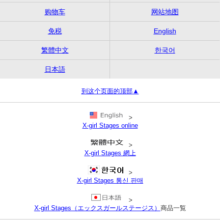
购物车
网站地图
免税
English
繁體中文
한국어
日本語
到这个页面的顶部▲
>
X-girl Stages online
>
X-girl Stages 網上
>
X-girl Stages 통신 판매
>
X-girl Stages（エックスガールステージス）
商品一覧