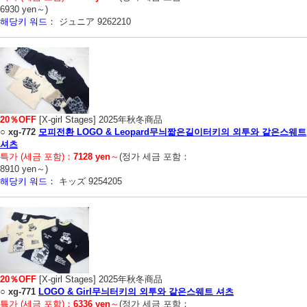
6930 yen～)
해당키 워드：
ジュニア 9262210
20％OFF
[X-girl Stages] 2025年秋冬商品
○
xg-772
모피전환 LOGO & Leopard무늬짧은길이터키의 외투와 같은스웨트
셔츠
특가 (세금 포함)：
7128 yen
～
(정가 세금 포함：
8910 yen～)
해당키 워드：
キッズ 9254205
20％OFF
[X-girl Stages] 2025年秋冬商品
○
xg-771
LOGO & Girl무늬터키의 외투와 같은스웨트 셔츠
특가 (세금 포함)：
6336 yen
～
(정가 세금 포함：