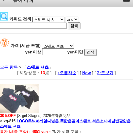
좁혀 검색
키워드 검색
가격 (세금 포함)
yen이상
yen미만
모든 항목
> 「
스웨트 셔츠
」
[ 해당상품：
13
点 ]
,
[
↑오름차순
] [
New
] [
가로보기
]
30％OFF
[X-girl Stages] 2026年春夏商品
○
xg-815
LOGO무늬어깨열다넓은 폭짧은길이스웨트 셔츠소재데님반팔얇은
스웨트 셔츠
특가 (세금 포함)：
4851 yen
～
(정가 세금 포함：