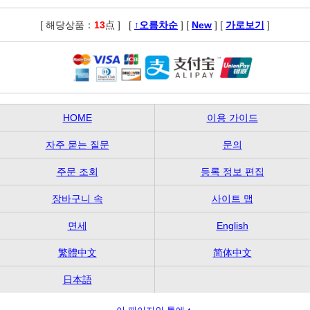
[ 해당상품：
13
点 ]
,
[
↑오름차순
] [
New
] [
가로보기
]
HOME
이용 가이드
자주 묻는 질문
문의
주문 조회
등록 정보 편집
장바구니 속
사이트 맵
면세
English
繁體中文
简体中文
日本語