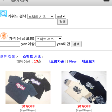
좁혀 검색
키워드 검색
가격 (세금 포함)
yen이상
yen미만
모든 항목
> 「
스웨트 셔츠
」
[ 해당상품：
13
点 ]
,
[
↑오름차순
] [
New
] [
세로보기
]
30％OFF
20％OFF
[X-girl Stages]
[X-girl Stages]