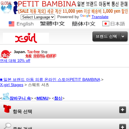
Powered by
Translate
브랜드 선택
면세 대해 10% off
■
일본 브랜드 아동 의류 온라인 스토어PETIT BAMBINA
>
X-girl Stages
> 스웨트 셔츠
<
장바구니 속
> <
MENU
> <
참신
>
항목 선택