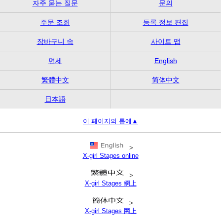
자주 묻는 질문
문의
주문 조회
등록 정보 편집
장바구니 속
사이트 맵
면세
English
繁體中文
简体中文
日本語
이 페이지의 톱에▲
>
X-girl Stages online
>
X-girl Stages 網上
>
X-girl Stages 网上