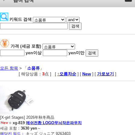
좁혀 검색
키워드 검색
가격 (세금 포함)
yen이상
yen미만
모든 항목
> 「
소품류
」
[ 해당상품：
3
点 ]
,
[
↑오름차순
] [
New
] [
가로보기
]
[X-girl Stages] 2026年秋冬商品
○
xg-819
메쉬전환 LOGO무늬작은파우치
세금 포함：
3630 yen
～
해당키 워드：
キッズ ジュニア 9263403