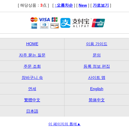
[ 해당상품：
3
点 ]
,
[
↑오름차순
] [
New
] [
가로보기
]
HOME
이용 가이드
자주 묻는 질문
문의
주문 조회
등록 정보 편집
장바구니 속
사이트 맵
면세
English
繁體中文
简体中文
日本語
이 페이지의 톱에▲