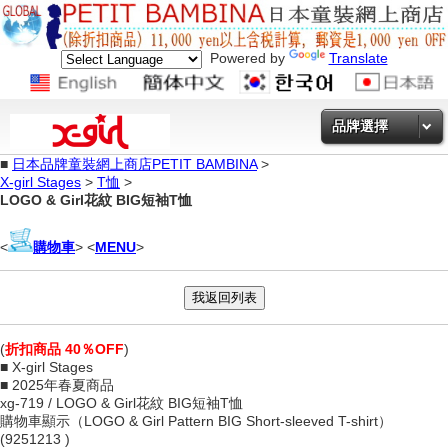
Powered by
Translate
品牌選擇
■
日本品牌童裝網上商店PETIT BAMBINA
>
X-girl Stages
>
T恤
>
LOGO & Girl花紋 BIG短袖T恤
<
購物車
> <
MENU
>
(
折扣商品 40％OFF
)
■ X-girl Stages
■ 2025年春夏商品
xg-719 / LOGO & Girl花紋 BIG短袖T恤
購物車顯示（LOGO & Girl Pattern BIG Short-sleeved T-shirt）
(9251213 )