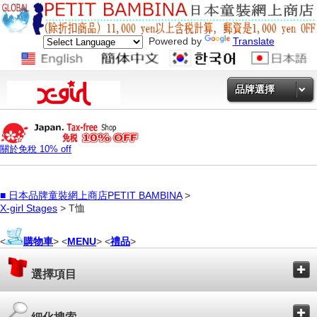
Powered by
Translate
品牌選擇
關於免稅 10% off
■
日本品牌童裝網上商店PETIT BAMBINA
>
X-girl Stages
> T恤
<
購物車
> <
MENU
> <
禮品
>
選擇項目