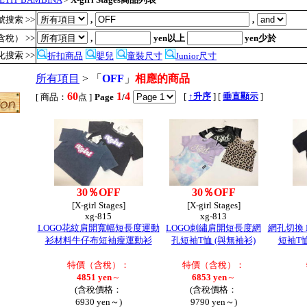
搜索 >>
,
,
稅） >>
,
yen以上
yen少於
化搜索 >>
折扣商品
嬰兒
童裝尺寸
Junior尺寸
所有項目
> 「
OFF
」
相應的商品
60
1
4
,
[
↑升序
] [
垂直顯示
]
[ 商品：
点 ]
Page
/
30％OFF
30％OFF
[X-girl Stages]
[X-girl Stages]
xg-815
xg-813
LOGO花紋肩開寬幅短長度運動
LOGO刺繡肩開短長度網
網孔切換 L
衫材料牛仔布短袖瘦運動衫
孔短袖T恤 (與無袖衫)
短袖T恤
特價（含稅）：
特價（含稅）：
4851 yen
～
6853 yen
～
(含稅價格：
(含稅價格：
6930 yen～)
9790 yen～)