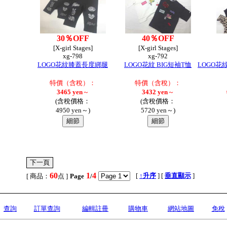
30％OFF
40％OFF
[X-girl Stages]
[X-girl Stages]
xg-798
xg-792
LOGO花紋膝蓋長度綁腿
LOGO花紋 BIG短袖T恤
LOGO
特價（含稅）：
特價（含稅）：
3465 yen
～
3432 yen
～
(含稅價格：
(含稅價格：
4950 yen～)
5720 yen～)
60
1
4
,
[
↑升序
] [
垂直顯示
]
[ 商品：
点 ]
Page
/
查詢
訂單查詢
編輯註冊
購物車
網站地圖
免稅