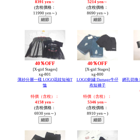
8391 yen
～
5214 yen
～
(含稅價格：
(含稅價格：
11990 yen～)
8690 yen～)
40％OFF
40％OFF
[X-girl Stages]
[X-girl Stages]
xg-801
xg-800
薄紗分層一樣 LOGO花紋短袖T
LOGO刺繡 Damage牛仔
網孔切換 
恤
布短褲子
特價（含稅）：
特價（含稅）：
4158 yen
～
5346 yen
～
(含稅價格：
(含稅價格：
6930 yen～)
8910 yen～)