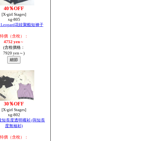
40％OFF
[X-girl Stages]
xg-805
& Leopard花紋聚酯短褲子
特價（含稅）：
4752 yen
～
(含稅價格：
7920 yen～)
30％OFF
[X-girl Stages]
xg-802
紋短長度透明襯衫 (與短長
度無袖衫)
特價（含稅）：