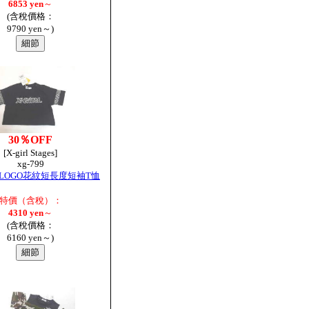
6853 yen
～
(含稅價格：
9790 yen～)
30％OFF
[X-girl Stages]
xg-799
LOGO花紋短長度短袖T恤
特價（含稅）：
4310 yen
～
(含稅價格：
6160 yen～)