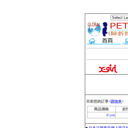
目前您的訂單<
購物車
>
商品價格
折
0 yen
■
日本品牌童裝網上商店PET