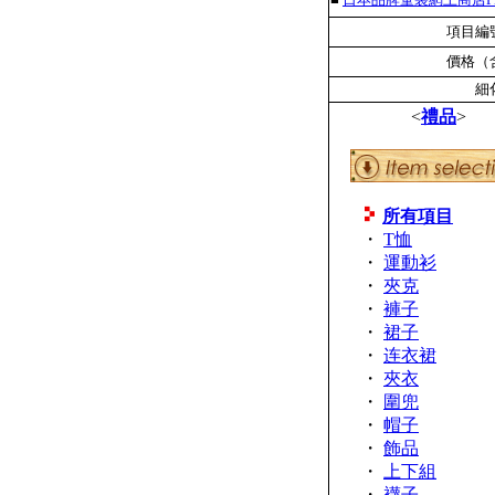
項目編號
價格（含
細
<
禮品
>
所有項目
・
T恤
・
運動衫
・
夾克
・
褲子
・
裙子
・
连衣裙
・
夾衣
・
圍兜
・
帽子
・
飾品
・
上下組
・
襪子