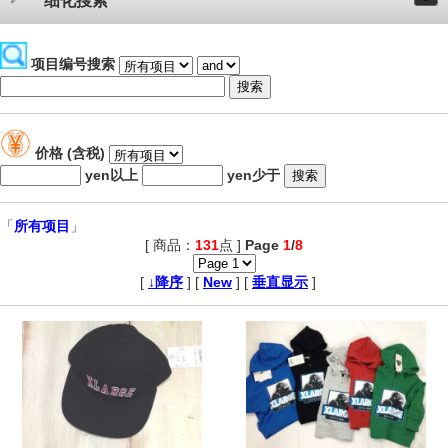
细化搜索
项目编号搜索
价格 (含税)
yen以上
yen少于
「
所有项目
」
[ 商品：
131
点 ]
Page
1
/
8
,
[
↓降序
] [
New
] [
垂直显示
]