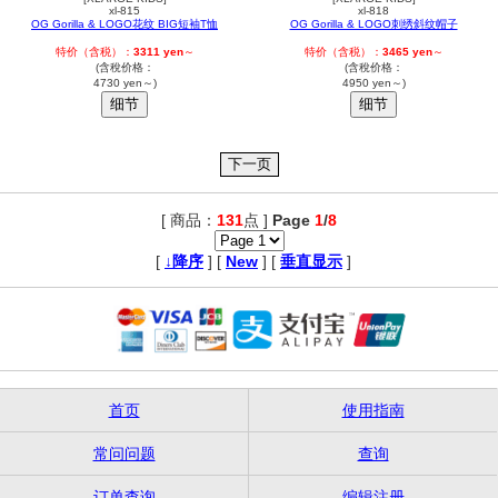
xl-815
xl-818
OG Gorilla & LOGO花纹 BIG短袖T恤
OG Gorilla & LOGO刺绣斜纹帽子
特价（含税）：
3311 yen
～
特价（含税）：
3465 yen
～
(含稅价格：
(含稅价格：
4730 yen～)
4950 yen～)
[ 商品：
131
点 ]
Page
1
/
8
,
[
↓降序
] [
New
] [
垂直显示
]
首页
使用指南
常问问题
查询
订单查询
编辑注册