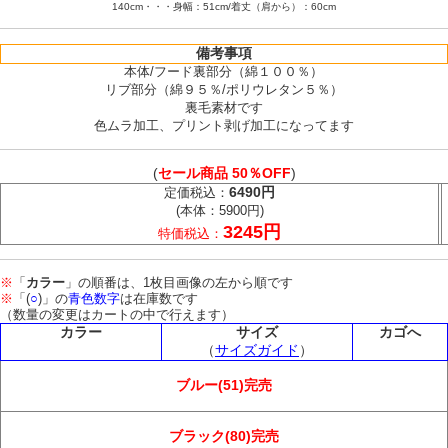
140cm・・・身幅：51cm/着丈（肩から）：60cm
備考事項
本体/フード裏部分（綿１００％）
リブ部分（綿９５％/ポリウレタン５％）
裏毛素材です
色ムラ加工、プリント剥げ加工になってます
(
セール商品 50％OFF
)
6490円
定価税込：
(本体：5900円)
3245円
特価税込：
※
「
カラー
」の順番は、1枚目画像の左から順です
※
「(
○
)」の
青色数字
は在庫数です
（数量の変更はカートの中で行えます）
カラー
サイズ
カゴへ
（
サイズガイド
）
ブルー(51)完売
ブラック(80)完売