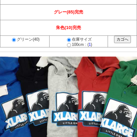
グレー(85)完売
朱色(10)完売
グリーン(40)
在庫サイズ
100cm : (
1
)