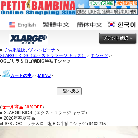
ブランド選択
■
子供服通販プチバンビーナ
>
XLARGE KIDS（エクストララージ キッズ）
>
Ｔシャツ
>
OGゴリラ＆ロゴ柄BIG半袖Ｔシャツ
<
カートの中
> <
MENU
>
(
セール商品 30％OFF
)
■ XLARGE KIDS（エクストララージ キッズ）
■ 2026年春夏商品
xl-976 / OGゴリラ＆ロゴ柄BIG半袖Ｔシャツ (9462215 )