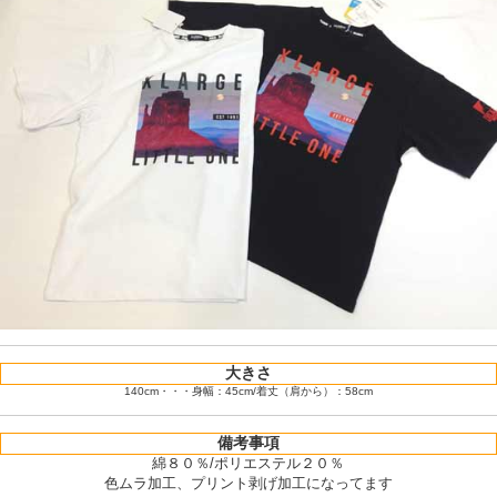
大きさ
140cm・・・身幅：45cm/着丈（肩から）：58cm
備考事項
綿８０％/ポリエステル２０％
色ムラ加工、プリント剥げ加工になってます