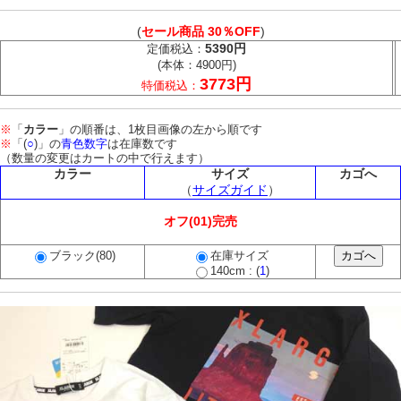
(
セール商品 30％OFF
)
5390円
定価税込：
(本体：4900円)
3773円
特価税込：
※
「
カラー
」の順番は、1枚目画像の左から順です
※
「(
○
)」の
青色数字
は在庫数です
（数量の変更はカートの中で行えます）
カラー
サイズ
カゴへ
（
サイズガイド
）
オフ(01)完売
ブラック(80)
在庫サイズ
140cm : (
1
)