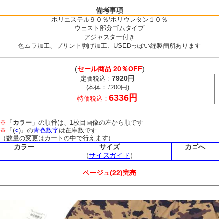
備考事項
ポリエステル９０％/ポリウレタン１０％
ウェスト部分ゴムタイプ
アジャスター付き
色ムラ加工、プリント剥げ加工、USEDっぽい縫製箇所あります
(
セール商品 20％OFF
)
7920円
定価税込：
(本体：7200円)
6336円
特価税込：
※
「
カラー
」の順番は、1枚目画像の左から順です
※
「(
○
)」の
青色数字
は在庫数です
（数量の変更はカートの中で行えます）
カラー
サイズ
カゴへ
（
サイズガイド
）
ベージュ(22)完売