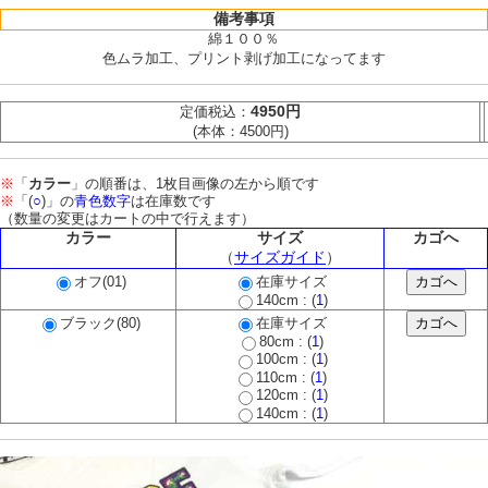
備考事項
綿１００％
色ムラ加工、プリント剥げ加工になってます
4950円
定価税込：
(本体：4500円)
※
「
カラー
」の順番は、1枚目画像の左から順です
※
「(
○
)」の
青色数字
は在庫数です
（数量の変更はカートの中で行えます）
カラー
サイズ
カゴへ
（
サイズガイド
）
オフ(01)
在庫サイズ
140cm : (
1
)
ブラック(80)
在庫サイズ
80cm : (
1
)
100cm : (
1
)
110cm : (
1
)
120cm : (
1
)
140cm : (
1
)