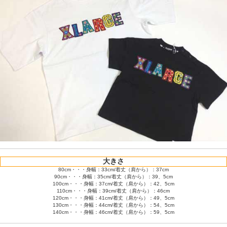
大きさ
80cm・・・身幅：33cm/着丈（肩から）：37cm
90cm・・・身幅：35cm/着丈（肩から）：39、5cm
100cm・・・身幅：37cm/着丈（肩から）：42、5cm
110cm・・・身幅：39cm/着丈（肩から）：46cm
120cm・・・身幅：41cm/着丈（肩から）：49、5cm
130cm・・・身幅：44cm/着丈（肩から）：54、5cm
140cm・・・身幅：46cm/着丈（肩から）：59、5cm