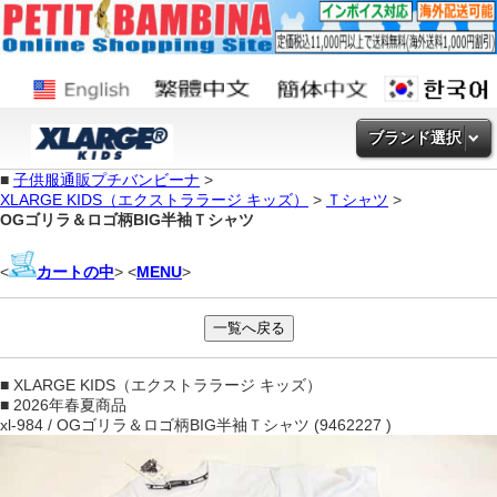
ブランド選択
■
子供服通販プチバンビーナ
>
XLARGE KIDS（エクストララージ キッズ）
>
Ｔシャツ
>
OGゴリラ＆ロゴ柄BIG半袖Ｔシャツ
<
カートの中
> <
MENU
>
■ XLARGE KIDS（エクストララージ キッズ）
■ 2026年春夏商品
xl-984 / OGゴリラ＆ロゴ柄BIG半袖Ｔシャツ (9462227 )