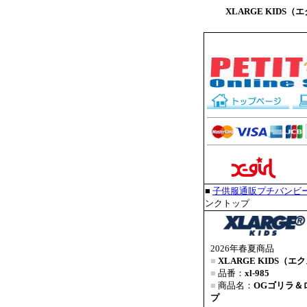
XLARGE KIDS
■
子供服通販プチバンビ
ンクトップ
2026年春夏商品
■
XLARGE KIDS（
■
品番：
xl-985
■
商品名：
OGゴリラ＆
プ