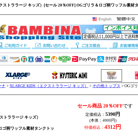
（エクストララージ キッズ）[セール 20％OFF] OGゴリラ＆ロゴ柄ワッフル素材タン
ーナ
>
XLARGE KIDS（エクストララージ キッズ）
>
その他トップス
> OG
セール商品 20％OFF
です
5390円
定価税込：
エクストララージ キッズ）
(本体：4900円)
4312円
特価税込：
ロゴ柄ワッフル素材タンクトッ