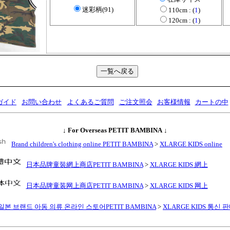
迷彩柄(91)
110cm : (
1
)
120cm : (
1
)
ガイド
お問い合わせ
よくあるご質問
ご注文照会
お客様情報
カートの中
↓
For Overseas PETIT BAMBINA
↓
Brand children's clothing online PETIT BAMBINA
>
XLARGE KIDS online
日本品牌童裝網上商店PETIT BAMBINA
>
XLARGE KIDS 網上
日本品牌童装网上商店PETIT BAMBINA
>
XLARGE KIDS 网上
일본 브랜드 아동 의류 온라인 스토어PETIT BAMBINA
>
XLARGE KIDS 통신 