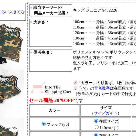
■
該当キーワード/
キッズ ジュニア 9462226
さらに大きくな
商品メーカー品番：
100cm・・・身幅：34cm/着丈（肩
■
大きさ：
110cm・・・身幅：36cm/着丈（肩
120cm・・・身幅：38cm/着丈（肩
130cm・・・身幅：41cm/着丈（肩
140cm・・・身幅：43cm/着丈（肩
ポリエステル９５％/ポリウレタン
■
備考事項：
総柄の見え方色々です
色ムラ加工、プリント剥げ加工、U
ます
※
「
カラー
」の順番は、1枚目画像
※
「(
○
)」の
青色数字
は在庫数です
（数量の変更はカートの中で行え
セール商品 20％OFF
です
サイズ
カラー
（
サイズガイド
）
在庫サイズ
ブラック(80)
140cm : (
1
)
在庫サイズ