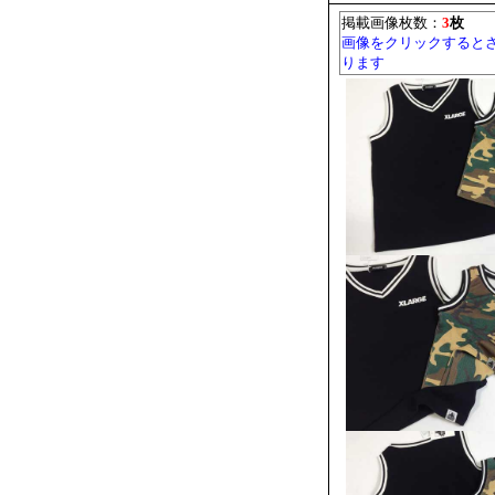
掲載画像枚数：
3
枚
画像をクリックすると
ります