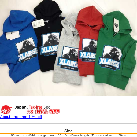
About Tax Free 10% off
Size
80cm・・・Width of a garment：35、5cm/Dress length（From shoulder）：39cm