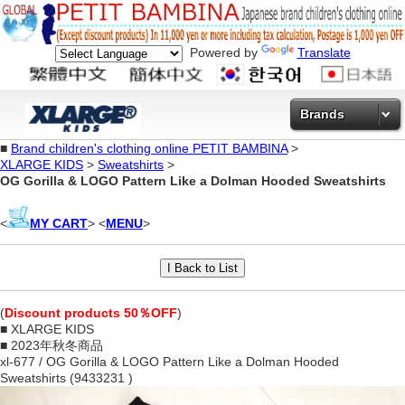
Powered by
Translate
Brands
■
Brand children's clothing online PETIT BAMBINA
>
XLARGE KIDS
>
Sweatshirts
>
OG Gorilla & LOGO Pattern Like a Dolman Hooded Sweatshirts
<
MY CART
> <
MENU
>
(
Discount products 50％OFF
)
■ XLARGE KIDS
■ 2023年秋冬商品
xl-677 / OG Gorilla & LOGO Pattern Like a Dolman Hooded
Sweatshirts (9433231 )