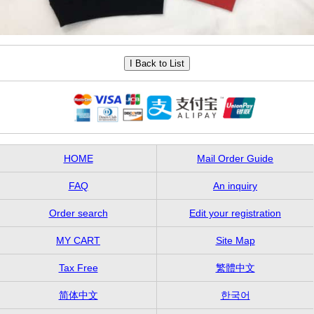
HOME
Mail Order Guide
FAQ
An inquiry
Order search
Edit your registration
MY CART
Site Map
Tax Free
繁體中文
简体中文
한국어