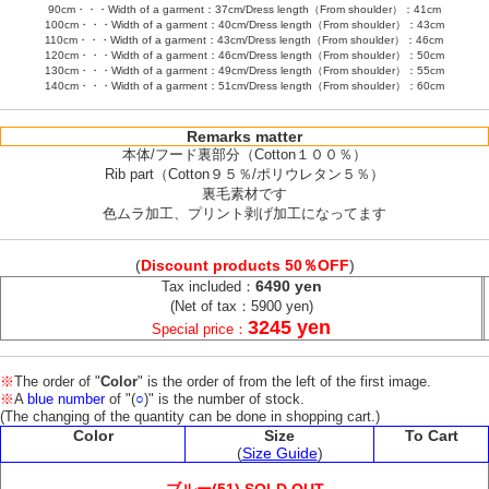
90cm・・・Width of a garment：37cm/Dress length（From shoulder）：41cm
100cm・・・Width of a garment：40cm/Dress length（From shoulder）：43cm
110cm・・・Width of a garment：43cm/Dress length（From shoulder）：46cm
120cm・・・Width of a garment：46cm/Dress length（From shoulder）：50cm
130cm・・・Width of a garment：49cm/Dress length（From shoulder）：55cm
140cm・・・Width of a garment：51cm/Dress length（From shoulder）：60cm
Remarks matter
本体/フード裏部分（Cotton１００％）
Rib part（Cotton９５％/ポリウレタン５％）
裏毛素材です
色ムラ加工、プリント剥げ加工になってます
(
Discount products 50％OFF
)
6490 yen
Tax included：
(Net of tax：5900 yen)
3245 yen
Special price：
※
The order of "
Color
" is the order of from the left of the first image.
※
A
blue number
of "(
○
)" is the number of stock.
(The changing of the quantity can be done in shopping cart.)
Color
Size
To Cart
(
Size Guide
)