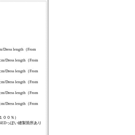
/Dress length（From
m/Dress length（From
m/Dress length（From
m/Dress length（From
m/Dress length（From
m/Dress length（From
１００％）
SEDっぽい縫製箇所あり