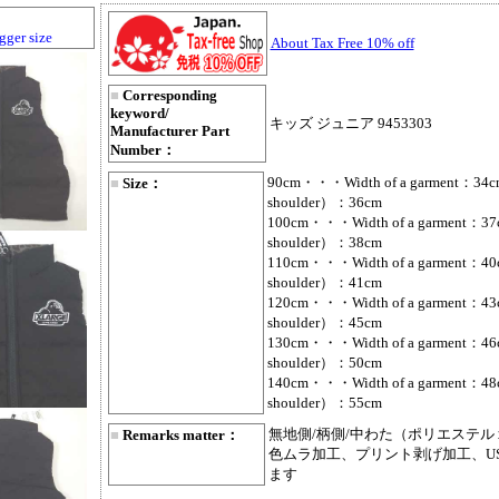
gger size
About Tax Free 10% off
■
Corresponding
keyword/
キッズ ジュニア 9453303
Manufacturer Part
Number：
90cm・・・Width of a garment：34cm
■
Size：
shoulder）：36cm
100cm・・・Width of a garment：37c
shoulder）：38cm
110cm・・・Width of a garment：40c
shoulder）：41cm
120cm・・・Width of a garment：43c
shoulder）：45cm
130cm・・・Width of a garment：46c
shoulder）：50cm
140cm・・・Width of a garment：48c
shoulder）：55cm
無地側/柄側/中わた（ポリエステル
■
Remarks matter：
色ムラ加工、プリント剥げ加工、U
ます