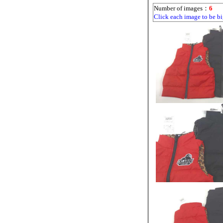
Number of images：
6
Click each image to be bi