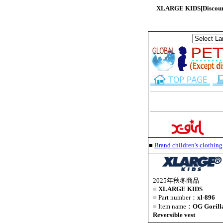
XLARGE KIDS[Discount 
■
Brand children's clothi
2025年秋冬商品
■
XLARGE KIDS
■
Part number：
xl-896
■
Item name：
OG Gorill
Reversible vest