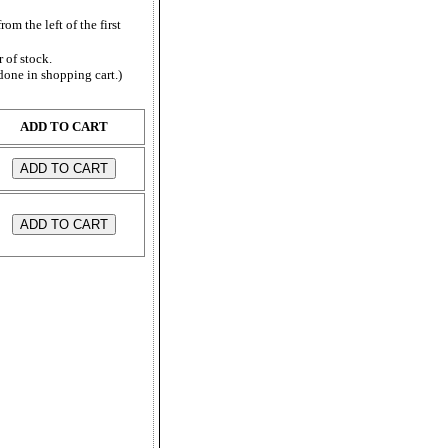
from the left of the first
 of stock.
done in shopping cart.)
ADD TO CART