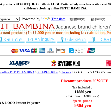
products 20％OFF] OG Gorilla & LOGO Pattern Polyester Reversible vest 94
children's clothing online PETIT BAMBINA.
Powered by
Translate
ng online PETIT BAMBINA
>
XLARGE KIDS
>
Jackets
> OG Gorilla & LOGO Pattern 
Discount products 20％OFF
Tax included：
11880 yen
(Net of tax：10800 yen)
Special price：
a & LOGO Pattern Polyester
9504 yen