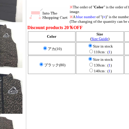
※
The order of "
Color
" is the order of 
image.
※
A
blue number
of "(
○
)" is the number
(The changing of the quantity can be 
Discount products 20％OFF
Size
Color
(
Size Guide
)
Size in stock
アカ(10)
110cm : (
1
)
Size in stock
ブラック(80)
130cm : (
1
)
140cm : (
1
)