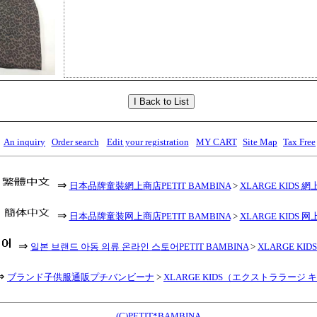
An inquiry
Order search
Edit your registration
MY CART
Site Map
Tax Free
⇒
日本品牌童裝網上商店PETIT BAMBINA
>
XLARGE KIDS 網
⇒
日本品牌童装网上商店PETIT BAMBINA
>
XLARGE KIDS 网
⇒
일본 브랜드 아동 의류 온라인 스토어PETIT BAMBINA
>
XLARGE KID
⇒
ブランド子供服通販プチバンビーナ
>
XLARGE KIDS（エクストララージ 
(C)PETIT*BAMBINA