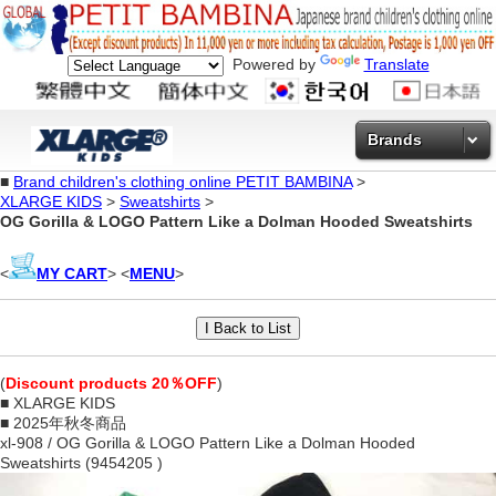
Powered by
Translate
Brands
■
Brand children's clothing online PETIT BAMBINA
>
XLARGE KIDS
>
Sweatshirts
>
OG Gorilla & LOGO Pattern Like a Dolman Hooded Sweatshirts
<
MY CART
> <
MENU
>
(
Discount products 20％OFF
)
■ XLARGE KIDS
■ 2025年秋冬商品
xl-908 / OG Gorilla & LOGO Pattern Like a Dolman Hooded
Sweatshirts (9454205 )