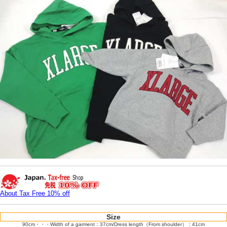
About Tax Free 10% off
Size
90cm・・・Width of a garment：37cm/Dress length（From shoulder）：41cm