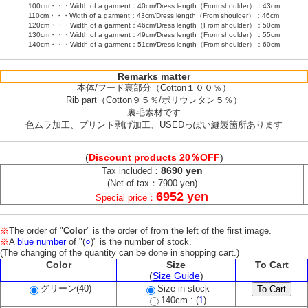
100cm・・・Width of a garment：40cm/Dress length（From shoulder）：43cm
110cm・・・Width of a garment：43cm/Dress length（From shoulder）：46cm
120cm・・・Width of a garment：46cm/Dress length（From shoulder）：50cm
130cm・・・Width of a garment：49cm/Dress length（From shoulder）：55cm
140cm・・・Width of a garment：51cm/Dress length（From shoulder）：60cm
Remarks matter
本体/フード裏部分（Cotton１００％）
Rib part（Cotton９５％/ポリウレタン５％）
裏毛素材です
色ムラ加工、プリント剥げ加工、USEDっぽい縫製箇所あります
(
Discount products 20％OFF
)
8690 yen
Tax included：
(Net of tax：7900 yen)
6952 yen
Special price：
※
The order of "
Color
" is the order of from the left of the first image.
※
A
blue number
of "(
○
)" is the number of stock.
(The changing of the quantity can be done in shopping cart.)
Color
Size
To Cart
(
Size Guide
)
グリーン(40)
Size in stock
140cm : (
1
)