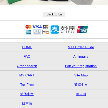
HOME
Mail Order Guide
FAQ
An inquiry
Order search
Edit your registration
MY CART
Site Map
Tax Free
繁體中文
简体中文
한국어
日本語