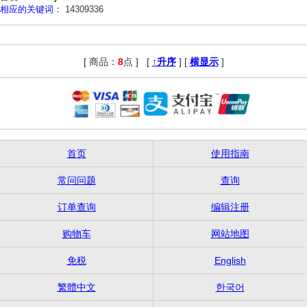
相应的关键词：
14309336
[ 商品：
8
点 ]
,
[
↑升序
] [
横显示
]
首页
使用指南
常问问题
查询
订单查询
编辑注册
购物车
网站地图
免税
English
繁體中文
한국어