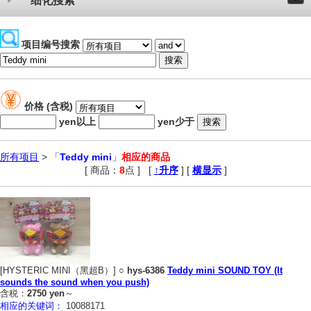
细化搜索
项目编号搜索
价格 (含税)
yen以上
yen少于
所有项目
> 「
Teddy mini
」
相应的商品
[ 商品：
8
点 ]
,
[
↑升序
] [
横显示
]
[HYSTERIC MINI（黑超B）] ○
hys-6386
Teddy mini SOUND TOY (It
sounds the sound when you push)
含税：
2750 yen
～
相应的关键词：
10088171