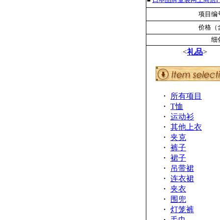
项目编号
价格（含
细
<
礼品
>
・
所有项目
・
T恤
・
运动衫
・
其他上衣
・
夹克
・
裤子
・
裙子
・
吊带裙
・
连衣裙
・
夹衣
・
围兜
・
灯笼裤
・
毛巾