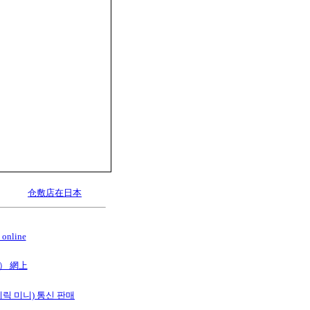
仓敷店在日本
online
B） 網上
스테릭 미니) 통신 판매