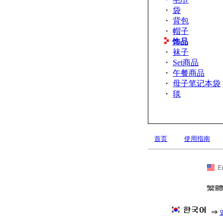
・
袋
・
背包
・
帽子
饰品
・
袜子
・
Set商品
・
午餐商品
・
母子笔记本袋
・
毯
首页
使用指南
⇒