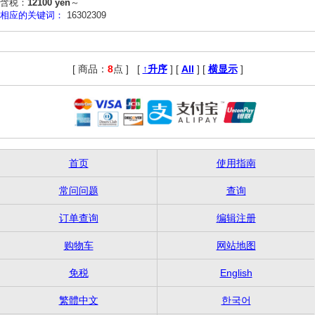
含税：
12100 yen
～
相应的关键词：
16302309
[ 商品：
8
点 ]
,
[
↑升序
] [
All
] [
横显示
]
首页
使用指南
常问问题
查询
订单查询
编辑注册
购物车
网站地图
免税
English
繁體中文
한국어