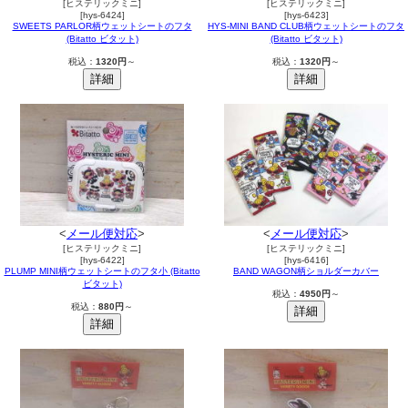
[ヒステリックミニ]
[ヒステリックミニ]
[hys-6424]
[hys-6423]
SWEETS PARLOR柄ウェットシートのフタ
HYS-MINI BAND CLUB柄ウェットシートのフタ
(Bitatto ビタット)
(Bitatto ビタット)
税込：
1320円
～
税込：
1320円
～
<
メール便対応
>
<
メール便対応
>
[ヒステリックミニ]
[ヒステリックミニ]
[hys-6422]
[hys-6416]
PLUMP MINI柄ウェットシートのフタ小 (Bitatto
BAND WAGON柄ショルダーカバー
ビタット)
税込：
4950円
～
税込：
880円
～