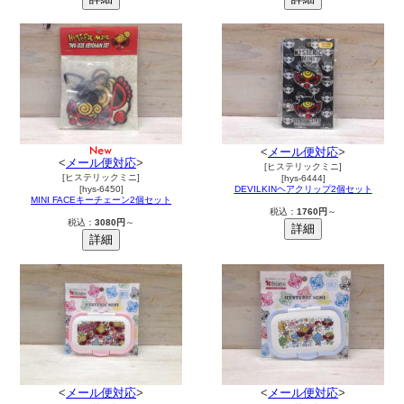
<
メール便対応
>
<
メール便対応
>
[ヒステリックミニ]
[ヒステリックミニ]
[hys-6444]
[hys-6450]
DEVILKINヘアクリップ2個セット
MINI FACEキーチェーン2個セット
税込：
1760円
～
税込：
3080円
～
<
メール便対応
>
<
メール便対応
>