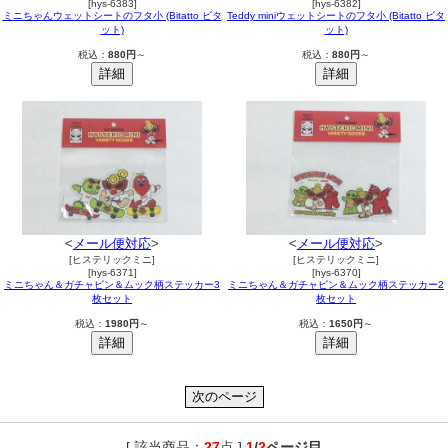
[hys-6383]
[hys-6382]
ミニちゃんウェットシートのフタ小 (Bitatto ビタ
Teddy miniウェットシートのフタ小 (Bitatto ビタ
ット)
ット)
税込：
880円
～
税込：
880円
～
<
メール便対応
>
<
メール便対応
>
[ヒステリックミニ]
[ヒステリックミニ]
[hys-6371]
[hys-6370]
ミニちゃん＆ガチャピン＆ムック柄ステッカー3
ミニちゃん＆ガチャピン＆ムック柄ステッカー2
枚セット
枚セット
税込：
1980円
～
税込：
1650円
～
[ 該当商品：
27
点 ]
1
/
2
ページ目