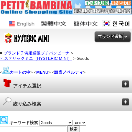
ブランド選択
■
ブランド子供服通販プチバンビーナ
>
ヒステリックミニ（HYSTERIC MINI）
> Goods
<
カートの中
> <
MENU
> <
該当ノベルティ
>
アイテム選択
絞り込み検索
キーワード検索