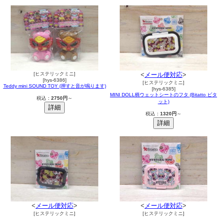
[ヒステリックミニ]
<
メール便対応
>
[hys-6386]
[ヒステリックミニ]
Teddy mini SOUND TOY (押すと音が鳴ります)
[hys-6385]
MINI DOLL柄ウェットシートのフタ (Bitatto ビタ
税込：
2750円
～
ット)
税込：
1320円
～
<
メール便対応
>
<
メール便対応
>
[ヒステリックミニ]
[ヒステリックミニ]