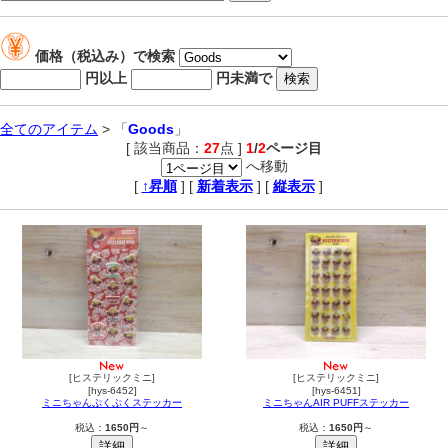
価格（税込み）で検索
円以上
円未満で
全てのアイテム
> 「
Goods
」
[ 該当商品：
27
点 ]
1
/
2
ページ目
へ移動
,
[
↑昇順
] [
新着表示
] [
縦表示
]
[ヒステリックミニ]
[ヒステリックミニ]
[hys-6452]
[hys-6451]
ミニちゃんぷくぷくステッカー
ミニちゃんAIR PUFFステッカー
税込：
1650円
～
税込：
1650円
～