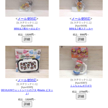
<
メール便対応
>
<
メール便対応
>
[ヒステリックミニ]
[ヒステリックミニ]
[hys-6409]
[hys-6408]
MINI＆J 柄キーホルダー
MINI＆J 柄ステッカー
税込：
1320円
～
税込：
550円
～
<
メール便対応
>
[ヒステリックミニ]
[hys-6387]
[ヒステリックミニ]
ミニちゃんガラガラ
[hys-6395]
DEVILKINウェットシートのフタ (Bitatto ビタッ
税込：
2750円
～
ト)
税込：
1320円
～