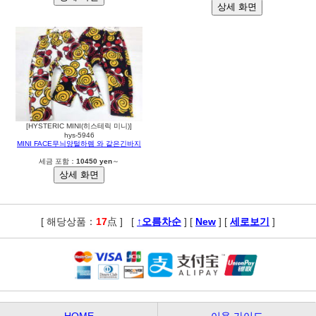
[HYSTERIC MINI(히스테릭 미니)]
hys-5946
MINI FACE무늬양털하렘 와 같은긴바지
세금 포함：
10450 yen
～
[ 해당상품：
17
点 ]
,
[
↑오름차순
] [
New
] [
세로보기
]
HOME
이용 가이드