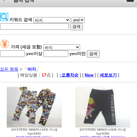
좁혀 검색
키워드 검색
가격 (세금 포함)
yen이상
yen미만
모든 항목
> 「
바지
」
[ 해당상품：
17
点 ]
,
[
↑오름차순
] [
New
] [
세로보기
]
[HYSTERIC MINI(히스테릭 미니)]
[HYSTERIC MINI(히스테릭 미니)]
hys-6440
hys-6364