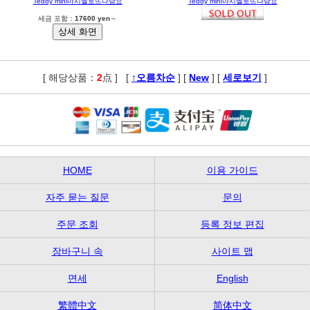
Teddy mini마시멜로뜨다담요
Teddy mini마시멜로뜨다담요
세금 포함：
17600 yen
～
[ 해당상품：
2
点 ]
,
[
↑오름차순
] [
New
] [
세로보기
]
HOME
이용 가이드
자주 묻는 질문
문의
주문 조회
등록 정보 편집
장바구니 속
사이트 맵
면세
English
繁體中文
简体中文