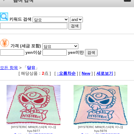
좁혀 검색
키워드 검색
가격 (세금 포함)
yen이상
yen미만
모든 항목
> 「
담요
」
[ 해당상품：
2
点 ]
,
[
↑오름차순
] [
New
] [
세로보기
]
[HYSTERIC MINI(히스테릭 미니)]
[HYSTERIC MINI(히스테릭 미니)]
hys-5977
hys-5976