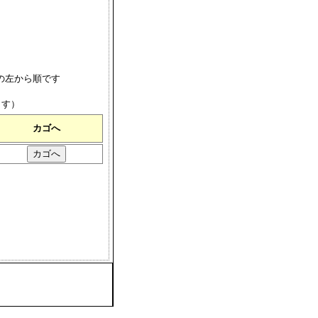
の左から順です
ます）
カゴへ