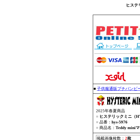
ヒステリ
■
子供服通販プチバンビ
2025年春夏商品
■
ヒステリックミニ（HYS
■
品番：
hys-5976
■
商品名：
Teddy m
掲載画像枚数：
2
枚