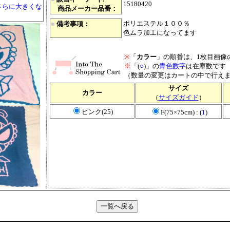
15180420
さらに大きくな
商品メーカー品番：
ポリエステル１００％
■
備考事項：
色ムラ加工になってます
※
「
カラー
」の順番は、1枚目画像
※
「(
○
)」の
青色数字
は在庫数です
（数量の変更はカートの中で行え
サイズ
カラー
（
サイズガイド
）
ピンク(25)
F(75×75cm) : (
1
)