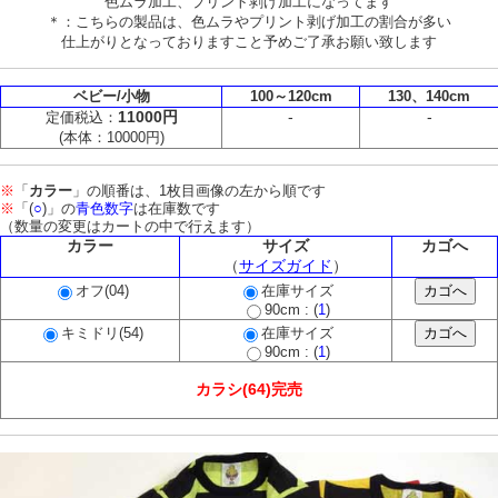
色ムラ加工、プリント剥げ加工になってます
＊：こちらの製品は、色ムラやプリント剥げ加工の割合が多い
仕上がりとなっておりますこと予めご了承お願い致します
ベビー/小物
100～120cm
130、140cm
11000円
-
-
定価税込：
(本体：10000円)
※
「
カラー
」の順番は、1枚目画像の左から順です
※
「(
○
)」の
青色数字
は在庫数です
（数量の変更はカートの中で行えます）
カラー
サイズ
カゴへ
（
サイズガイド
）
オフ(04)
在庫サイズ
90cm : (
1
)
キミドリ(54)
在庫サイズ
90cm : (
1
)
カラシ(64)完売