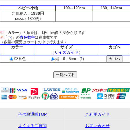
ベビー/小物
100～120cm
130、140cm
1980円
定価税込：
(本体：1800円)
※
「
カラー
」の順番は、1枚目画像の左から順です
※
「(
○
)」の
青色数字
は在庫数です
（数量の変更はカートの中で行えます）
カラー
サイズ
カゴへ
（
サイズガイド
）
98番色
縦：6、5cm : (
1
)
子供服通販TOP
ご利用ガイド
よくあるご質問
お問い合わせ